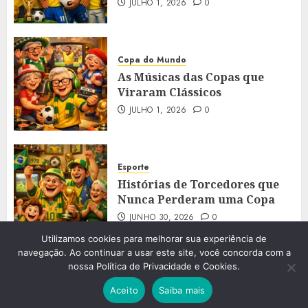
JULHO 1, 2026
0
Copa do Mundo
As Músicas das Copas que
Viraram Clássicos
JULHO 1, 2026
0
Esporte
Histórias de Torcedores que
Nunca Perderam uma Copa
JUNHO 30, 2026
0
Utilizamos cookies para melhorar sua experiência de
navegação. Ao continuar a usar este site, você concorda com a
nossa Política de Privacidade e Cookies.
2023 - 2026 © Aos60. Todos os direitos reservados.
|
Aceito
Saiba mais
ChromeNews
by AF themes.