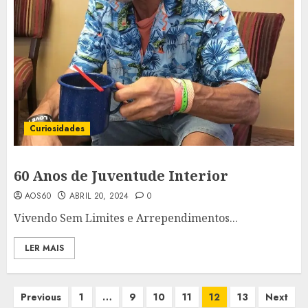
Curiosidades
60 Anos de Juventude Interior
AOS60
ABRIL 20, 2024
0
Vivendo Sem Limites e Arrependimentos...
LER MAIS
Paginação
Previous
1
…
9
10
11
12
13
Next