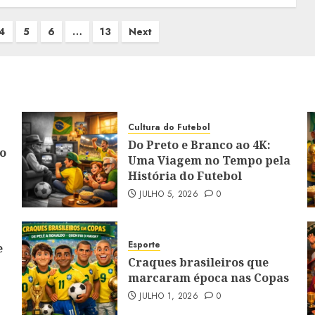
4
5
6
…
13
Next
Cultura do Futebol
Do Preto e Branco ao 4K:
o
Uma Viagem no Tempo pela
História do Futebol
JULHO 5, 2026
0
Esporte
e
Craques brasileiros que
marcaram época nas Copas
JULHO 1, 2026
0