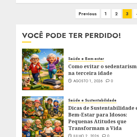
Paginação
Previous
1
2
3
de
posts
VOCÊ PODE TER PERDIDO!
Saúde e Bem-estar
Como evitar o sedentarism
na terceira idade
AGOSTO 1, 2026
0
Saúde e Sustentabilidade
Dicas de Sustentabilidade 
Bem-Estar para Idosos:
Pequenas Atitudes que
Transformam a Vida
JULHO 2, 2026
0