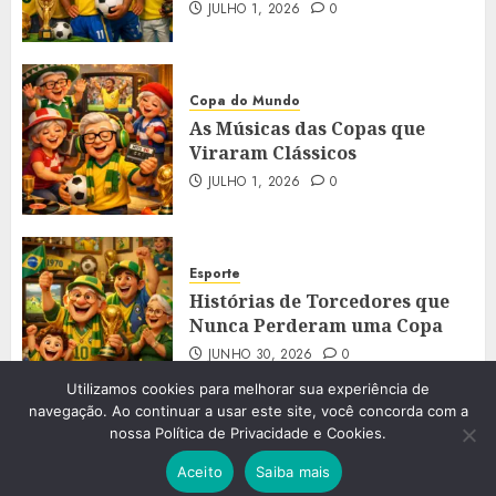
JULHO 1, 2026
0
Copa do Mundo
As Músicas das Copas que
Viraram Clássicos
JULHO 1, 2026
0
Esporte
Histórias de Torcedores que
Nunca Perderam uma Copa
JUNHO 30, 2026
0
Utilizamos cookies para melhorar sua experiência de
navegação. Ao continuar a usar este site, você concorda com a
nossa Política de Privacidade e Cookies.
2023 - 2026 © Aos60. Todos os direitos reservados.
|
Aceito
Saiba mais
ChromeNews
by AF themes.