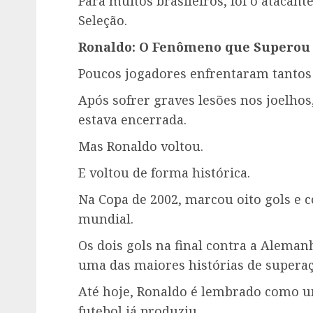
Para muitos brasileiros, foi o atacant
Seleção.
Ronaldo: O Fenômeno que Superou
Poucos jogadores enfrentaram tantos 
Após sofrer graves lesões nos joelho
estava encerrada.
Mas Ronaldo voltou.
E voltou de forma histórica.
Na Copa de 2002, marcou oito gols e 
mundial.
Os dois gols na final contra a Alema
uma das maiores histórias de superaç
Até hoje, Ronaldo é lembrado como u
futebol já produziu.