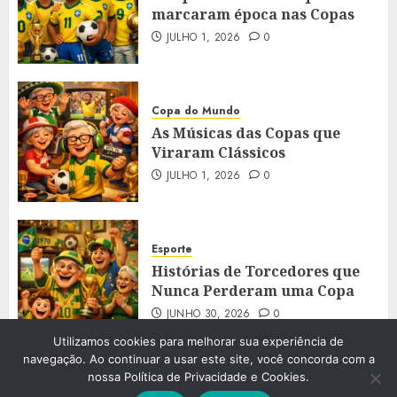
marcaram época nas Copas
JULHO 1, 2026
0
Copa do Mundo
As Músicas das Copas que
Viraram Clássicos
JULHO 1, 2026
0
Esporte
Histórias de Torcedores que
Nunca Perderam uma Copa
JUNHO 30, 2026
0
Utilizamos cookies para melhorar sua experiência de
navegação. Ao continuar a usar este site, você concorda com a
nossa Política de Privacidade e Cookies.
2023 - 2026 © Aos60. Todos os direitos reservados.
|