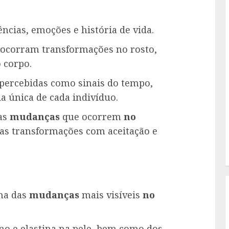
ências, emoções e história de vida.
 ocorram transformações no rosto,
 corpo.
percebidas como sinais do tempo,
 única de cada indivíduo.
as
mudanças
que ocorrem
no
as transformações com aceitação e
uma das
mudanças
mais visíveis
no
no e elastina na pele, bem como dos