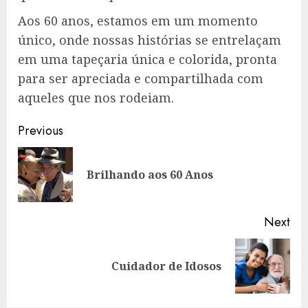
Aos 60 anos, estamos em um momento
único, onde nossas histórias se entrelaçam
em uma tapeçaria única e colorida, pronta
para ser apreciada e compartilhada com
aqueles que nos rodeiam.
Post
Previous
navigation
Pre
Brilhando aos 60 Anos
pos
Next
Next
Cuidador de Idosos
post: